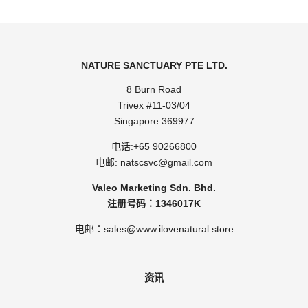
NATURE SANCTUARY PTE LTD.
8 Burn Road
Trivex #11-03/04
Singapore 369977
电话:
+65 90266800
电邮:
natscsvc@gmail.com
Valeo Marketing Sdn. Bhd.
注册号码：1346017K
电邮：sales@www.ilovenatural.store
资讯