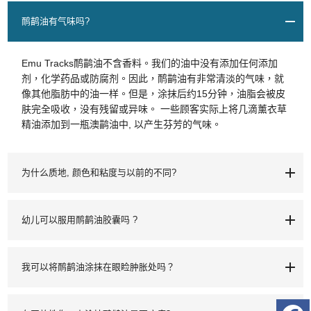
鸸鹋油有气味吗?
Emu Tracks鸸鹋油不含香料。我们的油中没有添加任何添加
剂，化学药品或防腐剂。因此，鸸鹋油有非常清淡的气味，就
像其他脂肪中的油一样。但是，涂抹后约15分钟，油脂会被皮
肤完全吸收，没有残留或异味。 一些顾客实际上将几滴薰衣草
精油添加到一瓶澳鹋油中, 以产生芬芳的气味。
为什么质地, 颜色和粘度与以前的不同?
幼儿可以服用鸸鹋油胶囊吗 ?
我可以将鸸鹋油涂抹在眼睑肿胀处吗？