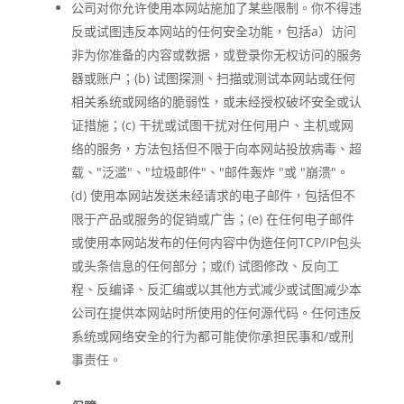
公司对你允许使用本网站施加了某些限制。你不得违
反或试图违反本网站的任何安全功能，包括a）访问
非为你准备的内容或数据，或登录你无权访问的服务
器或账户；(b) 试图探测、扫描或测试本网站或任何
相关系统或网络的脆弱性，或未经授权破坏安全或认
证措施；(c) 干扰或试图干扰对任何用户、主机或网
络的服务，方法包括但不限于向本网站投放病毒、超
载、"泛滥"、"垃圾邮件"、"邮件轰炸 "或 "崩溃"。
(d) 使用本网站发送未经请求的电子邮件，包括但不
限于产品或服务的促销或广告；(e) 在任何电子邮件
或使用本网站发布的任何内容中伪造任何TCP/IP包头
或头条信息的任何部分；或(f) 试图修改、反向工
程、反编译、反汇编或以其他方式减少或试图减少本
公司在提供本网站时所使用的任何源代码。任何违反
系统或网络安全的行为都可能使你承担民事和/或刑
事责任。