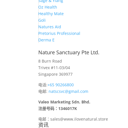
Sage & Ylang
Oz Health
Healthy Mate
Goli
Natures Aid
Pretorius Professional
Derma E
Nature Sanctuary Pte Ltd.
8 Burn Road
Trivex #11-03/04
Singapore 369977
电话:
+65 90266800
电邮:
natscsvc@gmail.com
Valeo Marketing Sdn. Bhd.
注册号码：1346017K
电邮：sales@www.ilovenatural.store
资讯