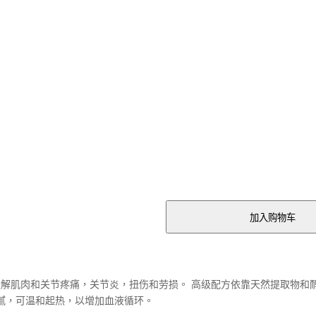
加入购物车
效地缓解肌肉和关节疼痛，关节炎，扭伤和劳损。 高级配方依靠天然提取物和
腻，可温和起热，以增加血液循环。