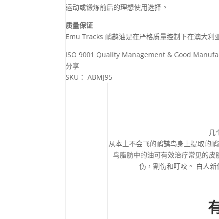
运动或锻炼前后的理想使用选择。
质量保证
Emu Tracks 鸸鹋油是在严格质量控制下在澳
ISO 9001 Quality Management & Good Manufactu
分享
SKU：
ABMJ95
几
从本土不会飞的鸸鹋鸟身上提取的鸸
鸟脂肪中的油可有效治疗常见的皮
伤，割伤和叮咬。 白人