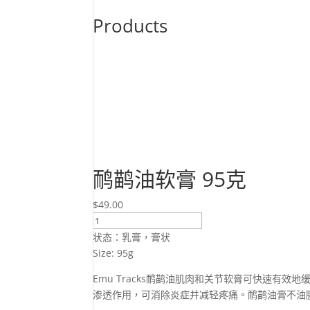
Products
鸸鹋油软膏 95克
$
49.00
Emu
Oil
状态：乳膏，膏状
Balm
Size: 95g
95g
Emu Tracks鸸鹋油肌肉和关节软膏可快速有
數
渗透作用，可消除炎症并减轻疼痛。鸸鹋油膏不油
量