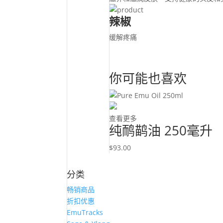
辣椒
缓解疼痛
你可能也喜欢
查看更多
纯鸸鹋油 250毫升
$
93.00
分类
畅销商品
折扣优惠
EmuTracks