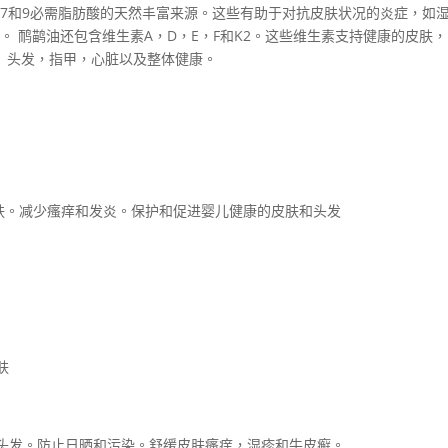
、7和9必需脂肪酸的天然丰富来源。这些有助于对抗皮肤状况的炎症，如
 鸸鹋油还包含维生素A，D，E，F和K2。这些维生素支持健康的皮肤，
头发，指甲，心脏以及整体健康。
肌肤。减少瘙痒和发炎。保护和促进婴儿健康的皮肤和头发
肤
头发。防止日晒和污染。舒缓皮肤瘙痒，湿疹和牛皮癣。