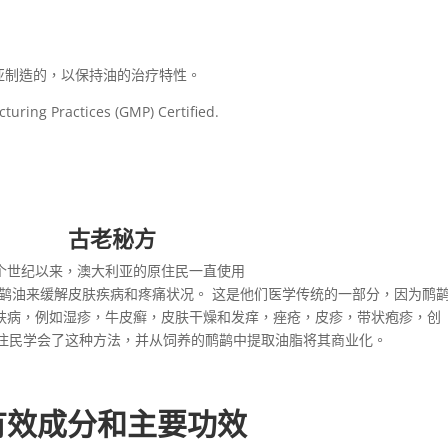
大利亚制造的，以保持油的治疗特性。
ring Practices (GMP) Certified.
古老秘方
个世纪以来，澳大利亚的原住民一直使用
鹋油来缓解皮肤疾病和疼痛状况。 这是他们医学传统的一部分，因为鸸
肤病，例如湿疹，牛皮癣，皮肤干燥和发痒，痤疮，皮疹，带状疱疹，创
新住民学会了这种方法，并从饲养的鸸鹋中提取油脂将其商业化。
有效成分和主要功效