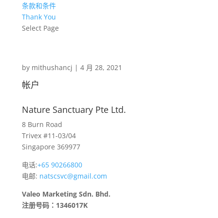
条款和条件
Thank You
Select Page
by
mithushancj
|
4 月 28, 2021
帐户
Nature Sanctuary Pte Ltd.
8 Burn Road
Trivex #11-03/04
Singapore 369977
电话:
+65 90266800
电邮:
natscsvc@gmail.com
Valeo Marketing Sdn. Bhd.
注册号码：1346017K